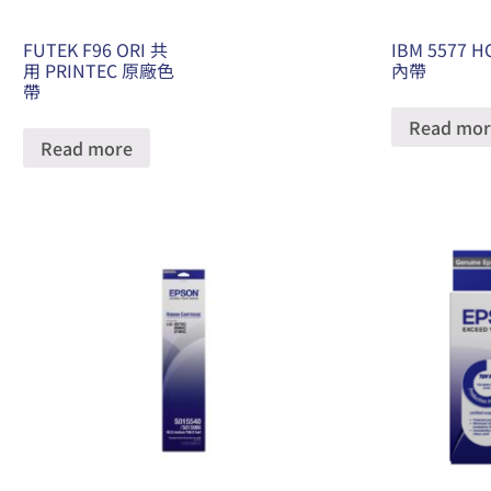
FUTEK F96 ORI 共
IBM 5577 H
用 PRINTEC 原廠色
內帶
帶
Read mor
Read more