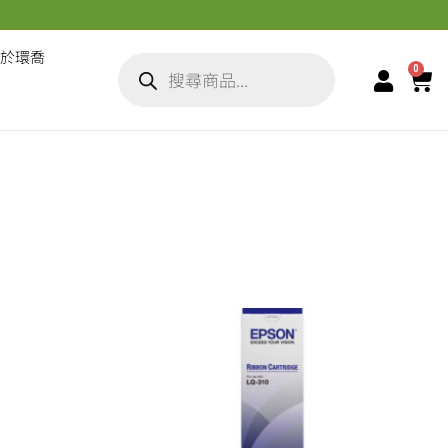
於環喬
0