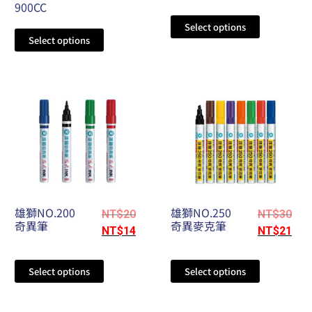
900CC
Select options
Select options
雄獅NO.200
雄獅NO.250
NT$
20
NT$
30
奇異筆
奇異麥克筆
NT$
14
NT$
21
Select options
Select options