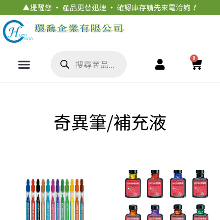
▲
提醒您
·
產品更替迅速
·
確認庫存請先來電洽詢
！
0
奇異筆/補充液