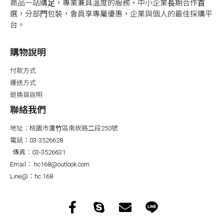
商品⼀站購⾜，專業兼具溫度的服務，中⼩企業⻑期合作⾸
選，分部⾨包裝，會員享專屬優惠，企業與個⼈的最佳採購平
台。
購物說明
付款方式
運送方式
退換貨說明
聯絡我們
地址：桃園市蘆⽵區南崁路⼆段250號
電話：03-3526628
傳真：03-3526631
Email： hc168@outlook.com
Line@：hc.168